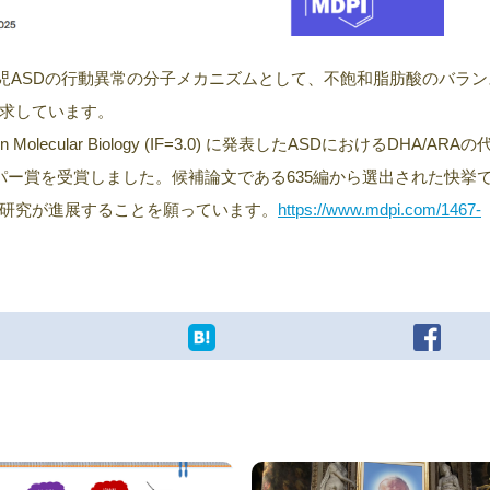
小児ASDの行動異常の分子メカニズムとして、不飽和脂肪酸のバラン
求しています。
Molecular Biology (IF=3.0) に発表したASDにおけるDHA/ARA
パー賞を受賞しました。候補論文である635編から選出された快挙
研究が進展することを願っています。
https://www.mdpi.com/1467-