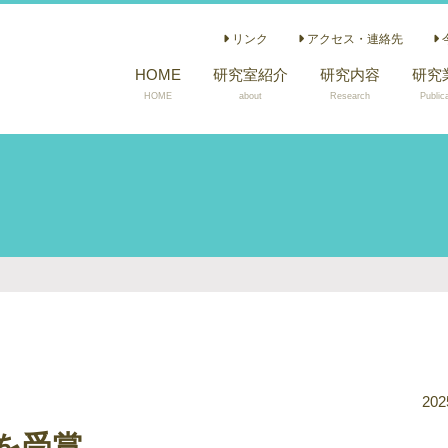
リンク
アクセス・連絡先
HOME
研究室紹介
研究内容
研究
HOME
about
Research
Public
小児
急性
ん重
かん
医療
重度
染色
性麻
書籍
小児
202
Acce
を受賞
Comi