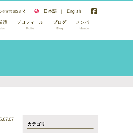
日本語
|
English
今高文芸館SS
業績
プロフィール
ブログ
メンバー
ation
Profile
Blog
Member
神経学
脳症・けいれ
積状態・てん
倫理
心身障碍児・
体異常症・脳
痺・超重症児
科学
5.07.07
カテゴリ
pted and
ng soon.