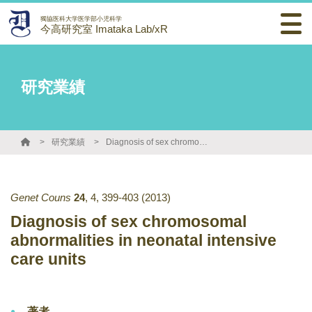
獨協医科大学医学部小児科学
今高研究室 Imataka Lab/xR
研究業績
研究業績
Diagnosis of sex chromosomal abnormalities in neonatal intensive care units
Genet Couns
24
,
4
,
399-403
(2013)
Diagnosis of sex chromosomal
abnormalities in neonatal intensive
care units
著者