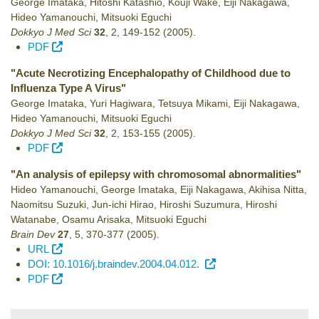
George Imataka, Hitoshi Katashio, Kouji Wake, Eiji Nakagawa,
Hideo Yamanouchi, Mitsuoki Eguchi
Dokkyo J Med Sci
32
,
2
,
149-152
(2005)
.
PDF
"Acute Necrotizing Encephalopathy of Childhood due to
Influenza Type A Virus"
George Imataka, Yuri Hagiwara, Tetsuya Mikami, Eiji Nakagawa,
Hideo Yamanouchi, Mitsuoki Eguchi
Dokkyo J Med Sci
32
,
2
,
153-155
(2005)
.
PDF
"An analysis of epilepsy with chromosomal abnormalities"
Hideo Yamanouchi, George Imataka, Eiji Nakagawa, Akihisa Nitta,
Naomitsu Suzuki, Jun-ichi Hirao, Hiroshi Suzumura, Hiroshi
Watanabe, Osamu Arisaka, Mitsuoki Eguchi
Brain Dev
27
,
5
,
370-377
(2005)
.
URL
DOI: 10.1016/j.braindev.2004.04.012.
PDF