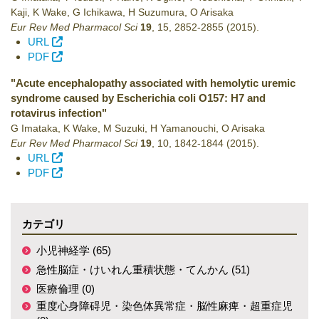
Kaji, K Wake, G Ichikawa, H Suzumura, O Arisaka
Eur Rev Med Pharmacol Sci
19
,
15
,
2852-2855
(2015)
.
URL
PDF
"Acute encephalopathy associated with hemolytic uremic
syndrome caused by Escherichia coli O157: H7 and
rotavirus infection"
G Imataka, K Wake, M Suzuki, H Yamanouchi, O Arisaka
Eur Rev Med Pharmacol Sci
19
,
10
,
1842-1844
(2015)
.
URL
PDF
カテゴリ
小児神経学 (65)
急性脳症・けいれん重積状態・てんかん (51)
医療倫理 (0)
重度心身障碍児・染色体異常症・脳性麻痺・超重症児