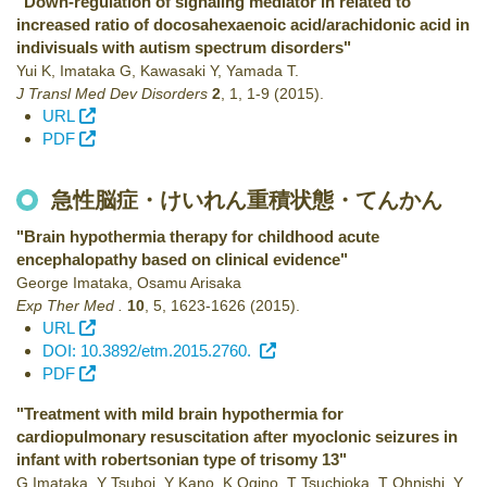
"Down-regulation of signaling mediator in related to
increased ratio of docosahexaenoic acid/arachidonic acid in
indivisuals with autism spectrum disorders"
Yui K, Imataka G, Kawasaki Y, Yamada T.
J Transl Med Dev Disorders
2
,
1
,
1-9
(2015)
.
URL
PDF
急性脳症・けいれん重積状態・てんかん
"Brain hypothermia therapy for childhood acute
encephalopathy based on clinical evidence"
George Imataka, Osamu Arisaka
Exp Ther Med .
10
,
5
,
1623-1626
(2015)
.
URL
DOI: 10.3892/etm.2015.2760.
PDF
"Treatment with mild brain hypothermia for
cardiopulmonary resuscitation after myoclonic seizures in
infant with robertsonian type of trisomy 13"
G Imataka, Y Tsuboi, Y Kano, K Ogino, T Tsuchioka, T Ohnishi, Y