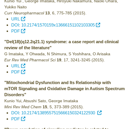
Kunio Yui , George Imataka, Hiroyuki Nakamura, Naoki Ohara,
Yukiko Naito
Curr Neuropharmacol
13
,
6
,
775-785
(2015)
.
URL
DOI: 10.2174/1570159x13666151102103305
PDF
"Del(18)(q12.2q21.1) syndrome: a case report and clinical
review of the literature"
G Imataka, Y Ohwada, N Shimura, S Yoshihara, O Arisaka
Eur Rev Med Pharmacol Sci
19
,
17
,
3241-3245
(2015)
.
URL
PDF
"Mitochondrial Dysfunction and Its Relationship with
mTOR Signaling and Oxidative Damage in Autism Spectrum
Disorders"
Kunio Yui, Atsushi Sato, George Imataka
Mini Rev Med Chem
15
,
5
,
373-389
(2015)
.
DOI: 10.2174/1389557515666150324122930
PDF