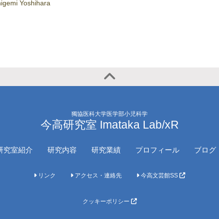
higemi Yoshihara
獨協医科大学医学部小児科学
今高研究室 Imataka Lab/xR
研究室紹介
研究内容
研究業績
プロフィール
ブログ
リンク
アクセス・連絡先
今高文芸館SS
クッキーポリシー