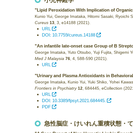
小児神経学
"Lipid Peroxidation With Implication of Organic
Kunio Yui, George Imataka, Hitomi Sasaki, Ryoichi 
Cureus
13
,
3
,
e14188
(2021)
.
URL
DOI: 10.7759/cureus.14188
"An infantile late-onset case Group of B Strept
George Imataka, Yuto Otsubo, Yuji Fujita, Shigemi 
Med J Malaysia
76
,
4
,
588-590
(2021)
.
URL
"Urinary and Plasma Antioxidants in Behaviora
George Imataka, Kunio Yui, Yuki Shiko, Yohei Kawasa
Frontiers in Psychiatry
12
,
684445
,
eCollection
(202
URL
DOI: 10.3389/fpsyt.2021.684445.
PDF
急性脳症・けいれん重積状態・