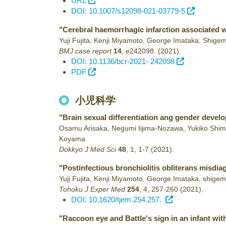
URL
DOI: 10.1007/s12098-021-03779-5
"Cerebral haemorrhagic infarction associated wi
Yuji Fujita, Kenji Miyamoto, George Imataka, Shige
BMJ case report
14
,
e242098.
(2021)
.
DOI: 10.1136/bcr-2021- 242098
PDF
小児科学
"Brain sexual differentiation ang gender devel
Osamu Arisaka, Negumi Iijima-Nozawa, Yukiko Shim
Koyama
Dokkyo J Med Sci
48
,
1
,
1-7
(2021)
.
"Postinfectious bronchiolitis obliterans misdia
Yuji Fujita, Kenji Miyamoto, George Imataka, shigem
Tohoku J Exper Med
254
,
4
,
257-260
(2021)
.
DOI: 10.1620/tjem.254.257.
"Raccoon eye and Battle's sign in an infant wi