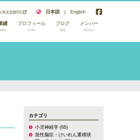
日本語
|
English
今高文芸館SS
業績
プロフィール
ブログ
メンバー
ation
Profile
Blog
Member
神経学
脳症・けいれ
積状態・てん
倫理
心身障碍児・
体異常症・脳
痺・超重症児
カテゴリ
科学
小児神経学 (65)
pted and
急性脳症・けいれん重積状
ng soon.