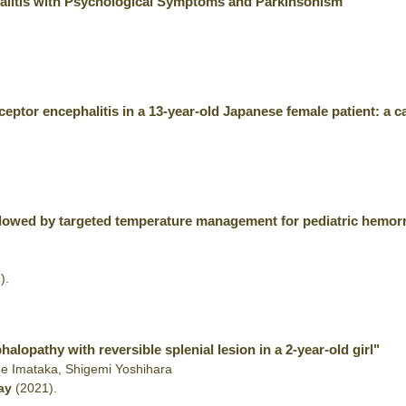
alitis with Psychological Symptoms and Parkinsonism"
ptor encephalitis in a 13-year-old Japanese female patient: a c
llowed by targeted temperature management for pediatric hemor
)
.
lopathy with reversible splenial lesion in a 2-year-old girl"
rge Imataka, Shigemi Yoshihara
ay
(2021)
.