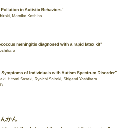
 Pollution in Autistic Behaviors"
Shiroki, Mamiko Koshiba
ococcus meningitis diagnosed with a rapid latex kit"
Yoshihara
l Symptoms of Individuals with Autism Spectrum Disorder"
ki, Hitomi Sasaki, Ryoichi Shiroki, Shigemi Yoshihara
1)
.
てんかん