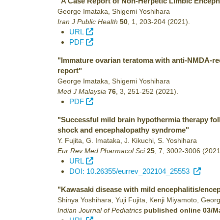
"A Case Report of Non-Herpetic Limbic Enceph
George Imataka, Shigemi Yoshihara
Iran J Public Health
50
,
1
,
203-204
(2021)
.
URL
PDF
"Immature ovarian teratoma with anti-NMDA-rece
report"
George Imataka, Shigemi Yoshihara
Med J Malaysia
76
,
3
,
251-252
(2021)
.
PDF
"Successful mild brain hypothermia therapy fo
shock and encephalopathy syndrome"
Y. Fujita, G. Imataka, J. Kikuchi, S. Yoshihara
Eur Rev Med Pharmacol Sci
25
,
7
,
3002-3006
(2021
URL
DOI: 10.26355/eurrev_202104_25553
"Kawasaki disease with mild encephalitis/encepha
Shinya Yoshihara, Yuji Fujita, Kenji Miyamoto, Geo
Indian Journal of Pediatrics
published online 03/M