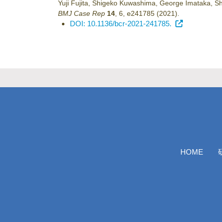
Yuji Fujita, Shigeko Kuwashima, George Imataka, S
BMJ Case Rep
14
,
6
,
e241785
(2021)
.
DOI: 10.1136/bcr-2021-241785.
HOME