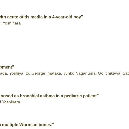
th acute otitis media in a 4-year-old boy"
mi Yoshihara
opment"
ada, Yoshiya Ito, George Imataka, Junko Naganuma, Go Ichikawa, Sa
gnosed as bronchial asthma in a pediatric patient"
i Yoshihara
th multiple Wormian bones."