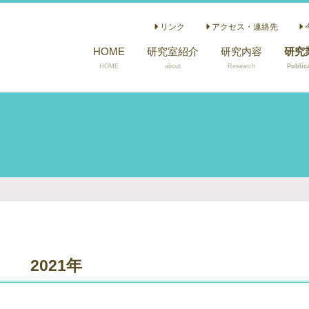
リンク
アクセス・連絡先
HOME
研究室紹介
研究内容
研究
HOME
about
Research
Public
小児
急性
ん重
かん
医療
重度
染色
性麻
書籍
2021年
小児
Acce
Comi